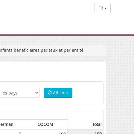
FR
fants bénéficiaires par taux et par entité
Afficher
german.
COCOM
Total
0
199
199