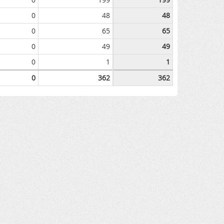
0
48
48
0
65
65
0
49
49
0
1
1
0
362
362