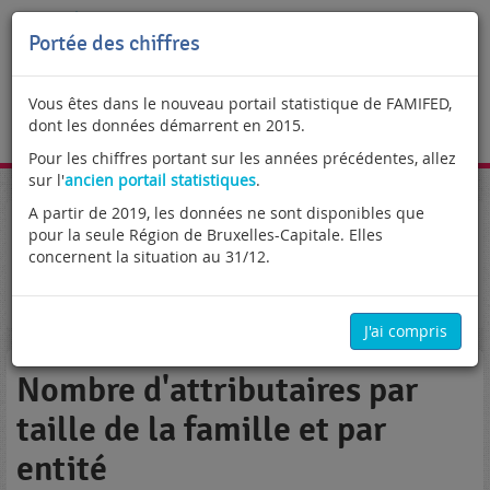
Portée des chiffres
Vous êtes dans le nouveau portail statistique de FAMIFED,
dont les données démarrent en 2015.
FR
Pour les chiffres portant sur les années précédentes, allez
sur l'
ancien portail statistiques
.
A partir de 2019, les données ne sont disponibles que
Portail statistique
Recensement des allocations familiales
pour la seule Région de Bruxelles-Capitale. Elles
Régime des prestations familiales garanties
concernent la situation au 31/12.
Attributaires
Nombre d'attributaires par taille de la famille et par
entité
J'ai compris
Nombre d'attributaires par
taille de la famille et par
entité