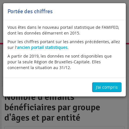
Portée des chiffres
Vous êtes dans le nouveau portail statistique de FAMIFED,
dont les données démarrent en 2015.
FR
Pour les chiffres portant sur les années précédentes, allez
sur l'
ancien portail statistiques
.
A partir de 2019, les données ne sont disponibles que
Portail statistique
Attributaires de nationalité étrangère
pour la seule Région de Bruxelles-Capitale. Elles
Tableaux généraux
Enfants bénéficiaires
concernent la situation au 31/12.
Nombre d'enfants bénéficiaires par groupe d'âges et par
entité
J'ai compris
Nombre d'enfants
bénéficiaires par groupe
d'âges et par entité