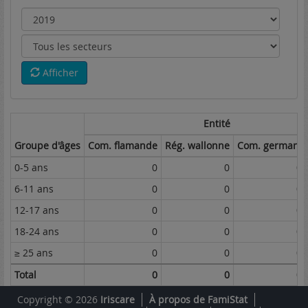
Afficher
Entité
Groupe d'âges
Com. flamande
Rég. wallonne
Com. german.
0-5 ans
0
0
0
6-11 ans
0
0
0
12-17 ans
0
0
0
18-24 ans
0
0
0
≥ 25 ans
0
0
0
Total
0
0
0
Copyright © 2026
Iriscare
À propos de FamiStat