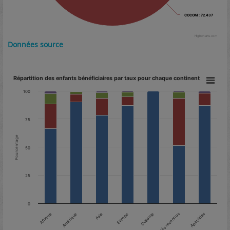
COCOM : 72.437
COCOM : 72.437
Highcharts.com
Données source
Répartition des enfants bénéficiaires par taux pour chaque continent
100
75
Pourcentage
50
25
0
Amérique
Afrique
Apatrides
Réfugiés reconnus
Océanie
Europe
Asie