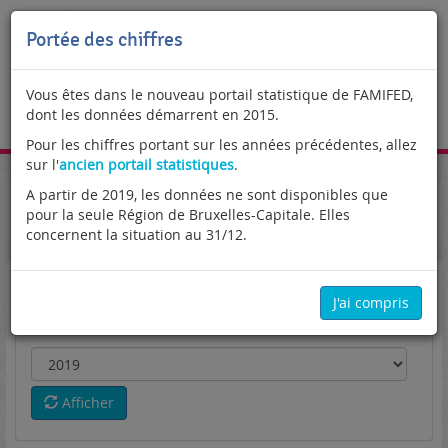
Portée des chiffres
Vous êtes dans le nouveau portail statistique de FAMIFED,
dont les données démarrent en 2015.
FR
Pour les chiffres portant sur les années précédentes, allez
sur l'
ancien portail statistiques
.
A partir de 2019, les données ne sont disponibles que
Portail statistique
Attributaires de nationalité étrangère
pour la seule Région de Bruxelles-Capitale. Elles
Les chiffres clés en un coup d'oeil
Enfants bénéficiaires
concernent la situation au 31/12.
Enfants bénéficiaires
J'ai compris
Afficher