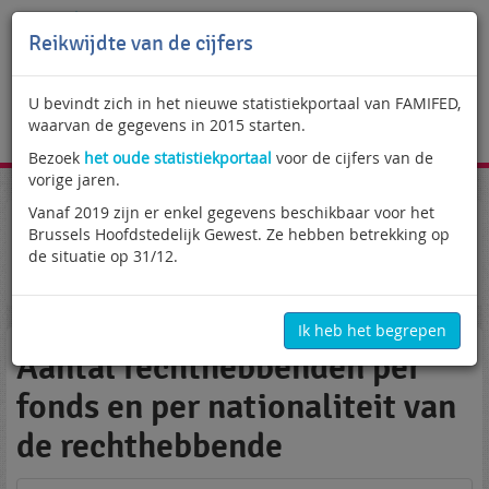
Reikwijdte van de cijfers
U bevindt zich in het nieuwe statistiekportaal van FAMIFED,
waarvan de gegevens in 2015 starten.
NL
Bezoek
het oude statistiekportaal
voor de cijfers van de
vorige jaren.
Vanaf 2019 zijn er enkel gegevens beschikbaar voor het
Statistiekportaal
Kinderen opgevoed buiten het Rijk
Brussels Hoofdstedelijk Gewest. Ze hebben betrekking op
Individuele ministeriële afwijkingen
Rechthebbenden
de situatie op 31/12.
Aantal rechthebbenden per fonds en per nationaliteit
van de rechthebbende
Ik heb het begrepen
Aantal rechthebbenden per
fonds en per nationaliteit van
de rechthebbende