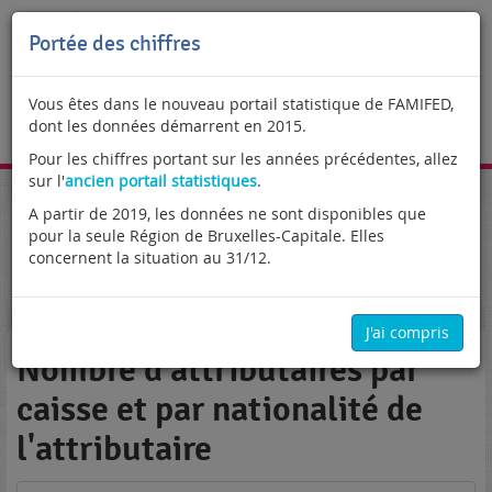
Portée des chiffres
Vous êtes dans le nouveau portail statistique de FAMIFED,
dont les données démarrent en 2015.
FR
Pour les chiffres portant sur les années précédentes, allez
sur l'
ancien portail statistiques
.
A partir de 2019, les données ne sont disponibles que
Portail statistique
Enfants élevés hors du royaume
pour la seule Région de Bruxelles-Capitale. Elles
Règlements Européens
Attributaires
concernent la situation au 31/12.
Nombre d'attributaires par caisse et par nationalité de
l'attributaire
J'ai compris
Nombre d'attributaires par
caisse et par nationalité de
l'attributaire