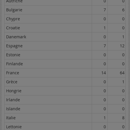
Autriche
0
0
Bulgarie
7
6
Chypre
0
0
Croatie
1
0
Danemark
0
1
Espagne
7
12
Estonie
0
0
Finlande
0
0
France
14
64
Grèce
0
1
Hongrie
0
0
Irlande
0
0
Islande
0
0
Italie
1
8
Lettonie
0
0