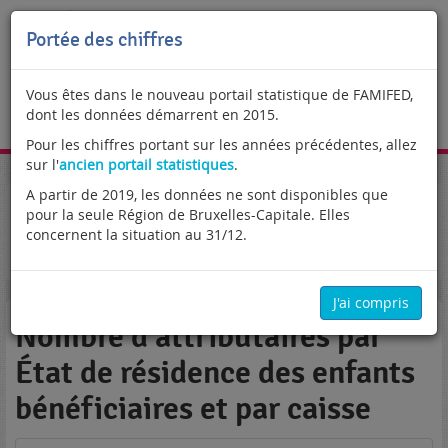
Portée des chiffres
Vous êtes dans le nouveau portail statistique de FAMIFED,
dont les données démarrent en 2015.
FR
Pour les chiffres portant sur les années précédentes, allez
sur l'
ancien portail statistiques
.
A partir de 2019, les données ne sont disponibles que
Portail statistique
Enfants élevés hors du royaume
pour la seule Région de Bruxelles-Capitale. Elles
Règlements Européens
Attributaires
concernent la situation au 31/12.
Nombre d'attributaires par État de résidence des enfants
bénéficiaires et par caisse
J'ai compris
Nombre d'attributaires par
État de résidence des enfants
bénéficiaires et par caisse