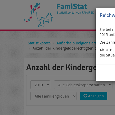
Reichw
Sie befi
2015 anf
Die Zahl
Statistikportal
Außerhalb Belgiens erzogene Kin
Anzahl der Kindergeldberechtigten pro Recht
Ab 2019 
die Situ
Anzahl der Kindergeldbe
Anzeigen