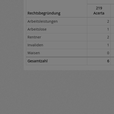
219
Rechtsbegründung
Acerta
Arbeitsleistungen
2
Arbeitslose
1
Rentner
2
Invaliden
1
Waisen
0
Gesamtzahl
6