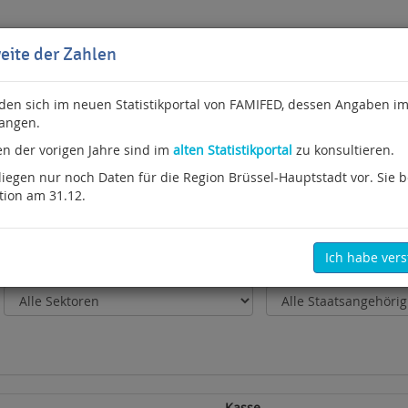
eite der Zahlen
nden sich im neuen Statistikportal von FAMIFED, dessen Angaben im
angen.
en der vorigen Jahre sind im
alten Statistikportal
zu konsultieren.
der
Bilaterale Abkommen
Kindergeldberechtigten
sbegründung und pro Kindergeldkasse
liegen nur noch Daten für die Region Brüssel-Hauptstadt vor. Sie b
ation am 31.12.
rechtigten pro Rechtsbegründung
Ich habe ver
Kasse