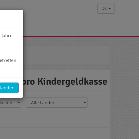
DE
 Jahre
etreffen
 und pro Kindergeldkasse
standen