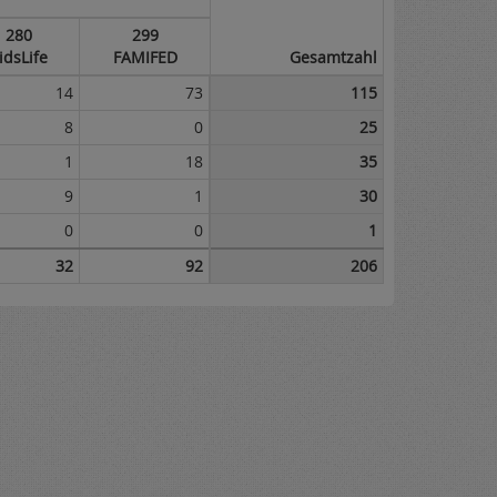
280
299
idsLife
FAMIFED
Gesamtzahl
14
73
115
8
0
25
1
18
35
9
1
30
0
0
1
32
92
206