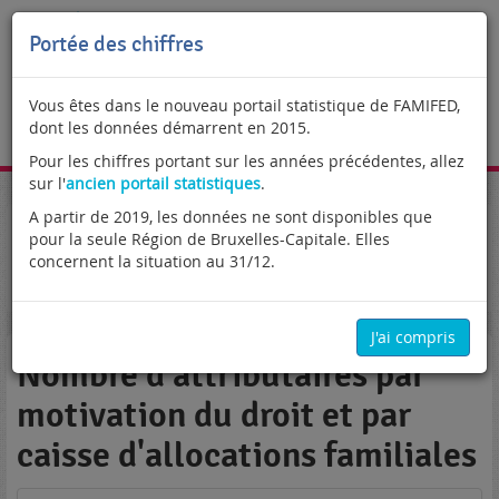
Portée des chiffres
Vous êtes dans le nouveau portail statistique de FAMIFED,
dont les données démarrent en 2015.
FR
Pour les chiffres portant sur les années précédentes, allez
sur l'
ancien portail statistiques
.
A partir de 2019, les données ne sont disponibles que
Portail statistique
Enfants élevés hors du royaume
pour la seule Région de Bruxelles-Capitale. Elles
Conventions bilatérales
Attributaires
concernent la situation au 31/12.
Nombre d'attributaires par motivation du droit et par
caisse d'allocations familiales
J'ai compris
Nombre d'attributaires par
motivation du droit et par
caisse d'allocations familiales