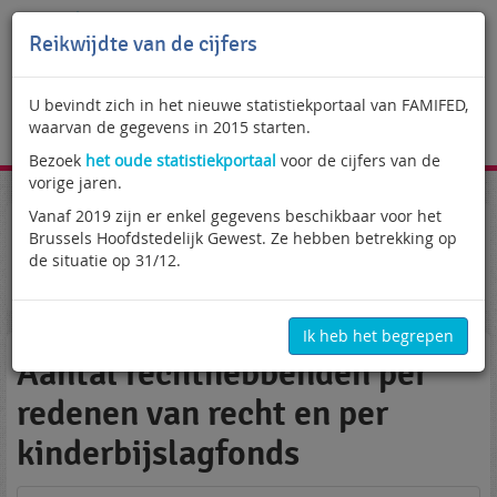
Reikwijdte van de cijfers
U bevindt zich in het nieuwe statistiekportaal van FAMIFED,
waarvan de gegevens in 2015 starten.
NL
Bezoek
het oude statistiekportaal
voor de cijfers van de
vorige jaren.
Vanaf 2019 zijn er enkel gegevens beschikbaar voor het
Statistiekportaal
Kinderen opgevoed buiten het Rijk
Brussels Hoofdstedelijk Gewest. Ze hebben betrekking op
Bilaterale overeenkomsten
Rechthebbenden
de situatie op 31/12.
Aantal rechthebbenden per redenen van recht en per
kinderbijslagfonds
Ik heb het begrepen
Aantal rechthebbenden per
redenen van recht en per
kinderbijslagfonds